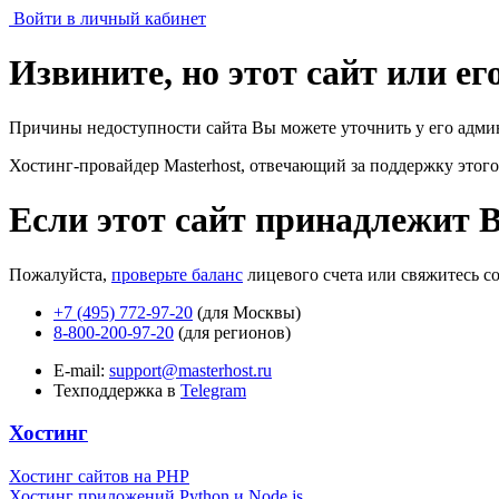
Войти в личный кабинет
Извините, но этот сайт или е
Причины недоступности сайта Вы можете уточнить у его адми
Хостинг-провайдер Masterhost, отвечающий за поддержку
этого
Если этот сайт принадлежит 
Пожалуйста,
проверьте баланс
лицевого счета или свяжитесь с
+7 (495) 772-97-20
(для Москвы)
8-800-200-97-20
(для регионов)
E-mail:
support@masterhost.ru
Техподдержка в
Telegram
Хостинг
Хостинг сайтов на PHP
Хостинг приложений Python и Node.js